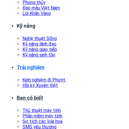
Phong thủy
Đạo mẫu Việt Nam
Lời Khấn Vàng
Kỹ năng
Nghệ thuật Sống
Kỹ năng lãnh đạo
Kỹ năng giao tiếp
Kỹ năng sinh tồn
Trải nghiệm
Kinh nghiệm đi Phượt
Hồi ký Xuyên Việt
Bạn có biết
Thủ thuật máy tính
Phần mềm máy tính
Sự tích các loài hoa
SMS yêu thương