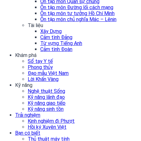
Ôn tập môn Quân sự chung
Ôn tập môn Đường lối cách mạng
Ôn tập môn tư tưởng Hồ Chí Minh
Ôn tập môn chủ nghĩa Mác – Lênin
Tài liệu
Xây Dựng
Cảm tình Đảng
Từ vựng Tiếng Anh
Cảm tình Đoàn
Khám phá
Sổ tay Y tế
Phong thủy
Đạo mẫu Việt Nam
Lời Khấn Vàng
Kỹ năng
Nghệ thuật Sống
Kỹ năng lãnh đạo
Kỹ năng giao tiếp
Kỹ năng sinh tồn
Trải nghiệm
Kinh nghiệm đi Phượt
Hồi ký Xuyên Việt
Bạn có biết
Thủ thuật máy tính